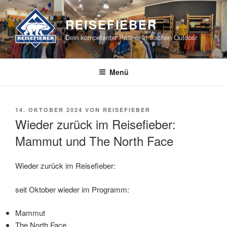
Zum
Inhalt
REISEFIEBER
springen
Dein kompetenter Partner in Sachen Outdoor
Menü
VERÖFFENTLICHT
14. OKTOBER 2024
VON
REISEFIEBER
AM
Wieder zurück im Reisefieber:
Mammut und The North Face
Wieder zurück im Reisefieber:
seit Oktober wieder im Programm:
Mammut
The North Face