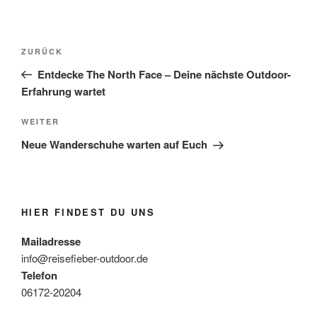
Beitragsnavigation
Vorheriger
ZURÜCK
Beitrag
Entdecke The North Face – Deine nächste Outdoor-
Erfahrung wartet
Nächster
WEITER
Beitrag
Neue Wanderschuhe warten auf Euch
HIER FINDEST DU UNS
Mailadresse
info@reisefieber-outdoor.de
Telefon
06172-20204