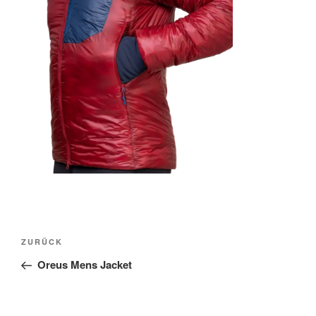
Beitragsnavigation
Vorheriger
ZURÜCK
Beitrag
Oreus Mens Jacket