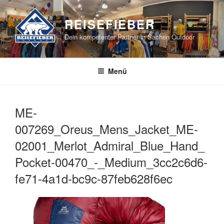
Zum
Inhalt
REISEFIEBER
springen
Dein kompetenter Partner in Sachen Outdoor
Menü
ME-
007269_Oreus_Mens_Jacket_ME-
02001_Merlot_Admiral_Blue_Hand_
Pocket-00470_-_Medium_3cc2c6d6-
fe71-4a1d-bc9c-87feb628f6ec