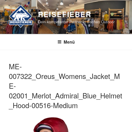
Zum
Inhalt
REISEFIEBER
springen
Dein kompetenter Partner in Sachen Outdoor
Menü
ME-
007322_Oreus_Womens_Jacket_M
E-
02001_Merlot_Admiral_Blue_Helmet
_Hood-00516-Medium