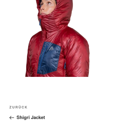
Beitragsnavigation
Vorheriger
ZURÜCK
Beitrag
Shigri Jacket